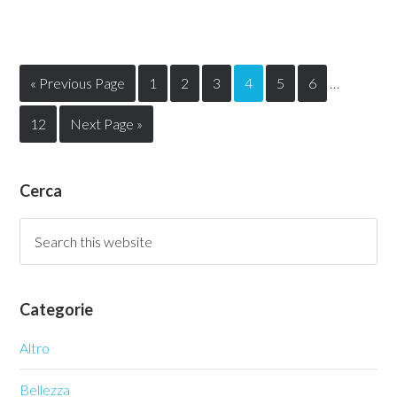
« Previous Page
1
2
3
4
5
6
…
12
Next Page »
Cerca
Categorie
Altro
Bellezza