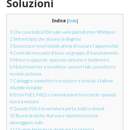
Soluzioni​
Indice
[
hide
]
1
Che cosa indica F06 sulle varie piattaforme Whirlpool
2
Sintomi tipici che aiutano la diagnosi
3
Sicurezza e reset iniziale prima di toccare l’apparecchio
4
Controlli meccanici di base sul gruppo di trascinamento
5
Motori a spazzole: spazzole carbone e tachimetro
6
Motori inverter e brushless: sensori Hall, connettori e
modulo potenza
7
Cablaggi e connettori tra motore e scheda: il tallone
d’Achille invisibile
8
Errori F6E1, F6E2 e comunicazioni tra schede: quando
non è il motore
9
Quando F06 è la serratura porta: indizi e rimedi
10
Buone pratiche di prova e ripartenza senza
danneggiare nulla
11
Quando fermarsi e chiamare l’assistenza