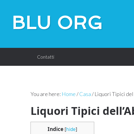
BLU ORG
Contatti
You are here:
Home
/
Casa
/
Liquori Tipici de
Liquori Tipici dell’
Indice
[
hide
]