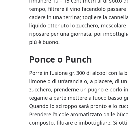
rimanere 10 – 15 centimetri al di sotto d
tempo, filtrare il vino facendolo passar
cadere in una terrina; togliere la cannell
liquido ottenuto lo zucchero, mescolare 
riposare per una giornata, poi imbottigli
più è buono.
Ponce o Punch
Porre in fusione gr. 300 di alcool con la b
limone o di un’arancia o, a piacere, di u
zucchero, prenderne un pugno e porlo in
tegame a parte mettere a fuoco basso gr
Quando lo sciroppo sarà pronto e lo zucch
Prendere l’alcole aromatizzato dalle bùcc
composto, filtrare e imbottigliare. Si ot