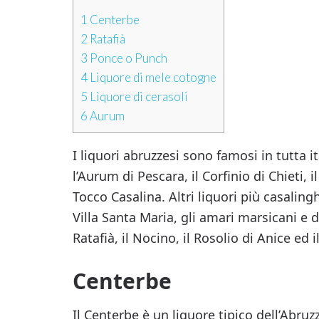
1
Centerbe
2
Ratafià
3
Ponce o Punch
4
Liquore di mele cotogne
5
Liquore di cerasoli
6
Aurum
I liquori abruzzesi sono famosi in tutta 
l’Aurum di Pescara, il Corfinio di Chieti, 
Tocco Casalina. Altri liquori più casalingh
Villa Santa Maria, gli amari marsicani e d
Ratafià, il Nocino, il Rosolio di Anice ed i
Centerbe
Il Centerbe è un liquore tipico dell’Abru