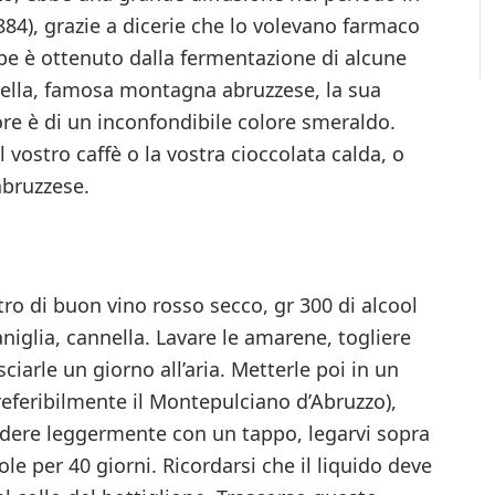
1884), grazie a dicerie che lo volevano farmaco
rbe è ottenuto dalla fermentazione di alcune
jella, famosa montagna abruzzese, la sua
ore è di un inconfondibile colore smeraldo.
 vostro caffè o la vostra cioccolata calda, o
abruzzese.
tro di buon vino rosso secco, gr 300 di alcool
aniglia, cannella. Lavare le amarene, togliere
sciarle un giorno all’aria. Metterle poi in un
preferibilmente il Montepulciano d’Abruzzo),
iudere leggermente con un tappo, legarvi sopra
ole per 40 giorni. Ricordarsi che il liquido deve