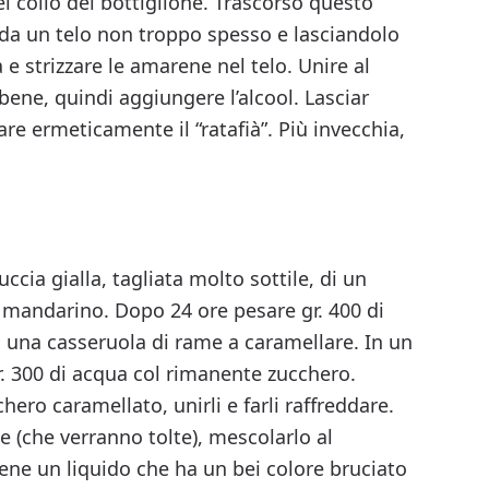
el collo del bottiglione. Trascorso questo
e da un telo non troppo spesso e lasciandolo
a e strizzare le amarene nel telo. Unire al
bene, quindi aggiungere l’alcool. Lasciar
are ermeticamente il “ratafià”. Più invecchia,
uccia gialla, tagliata molto sottile, di un
n mandarino. Dopo 24 ore pesare gr. 400 di
 una casseruola di rame a caramellare. In un
. 300 di acqua col rimanente zucchero.
ero caramellato, unirli e farli raffreddare.
e (che verranno tolte), mescolarlo al
tiene un liquido che ha un bei colore bruciato