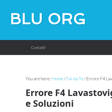
BLU ORG
Contatti
You are here:
Home
/
Fai da Te
/
Errore F4 Lav
Errore F4 Lavastovi
e Soluzioni​