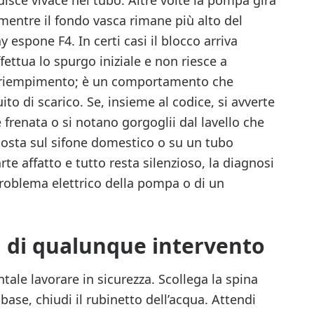
uisce vivace nel tubo. Altre volte la pompa gira
entre il fondo vasca rimane più alto del
y espone F4. In certi casi il blocco arriva
ffettua lo spurgo iniziale e non riesce a
il riempimento; è un comportamento che
ito di scarico. Se, insieme al codice, si avverte
frenata o si notano gorgoglii dal lavello che
sposta sul sifone domestico o su un tubo
te affatto e tutto resta silenzioso, la diagnosi
roblema elettrico della pompa o di un
a di qualunque intervento
ale lavorare in sicurezza. Scollega la spina
 base, chiudi il rubinetto dell’acqua. Attendi