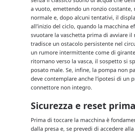
senza il classico suono di acqua che defl
a vuoto, emettendo un ronzio costante, m
normale e, dopo alcuni tentativi, il displa
all’inizio del ciclo, quando la macchina e
svuotare la vaschetta prima di avviare 
tradisce un ostacolo persistente nel circu
un rumore intermittente come di girante 
ritornano verso la vasca, il sospetto si 
posato male. Se, infine, la pompa non par
deve contemplare anche l’ipotesi di un p
connettore non integro.
Sicurezza e reset prim
Prima di toccare la macchina è fondament
dalla presa e, se prevedi di accedere alla