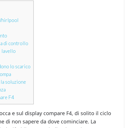
Whirlpool
ento
a di controllo
 lavello
dono lo scarico
 pompa
lla soluzione
nza
nare F4
cca e sul display compare F4, di solito il ciclo
ne di non sapere da dove cominciare. La