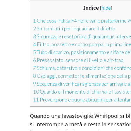
Indice
[
hide
]
1
Che cosa indica F4 nelle varie piattaforme 
2
Sintomi utili per inquadrare il difetto
3
Sicurezza e reset prima di qualunque interv
4
Filtro, pozzetto e corpo pompa: la prima line
5
Tubo di scarico, posizionamento e sifone del
6
Pressostato, sensore di livello e air-trap
7
Schiuma, detersivo e condizioni che confon
8
Cablaggi, connettori e alimentazione della
9
Sequenza di verifica ragionata per arrivare a
10
Quando è il momento di chiamare l’assiste
11
Prevenzione e buone abitudini per allonta
Quando una lavastoviglie Whirlpool si blo
si interrompe a metà e resta la sensazio