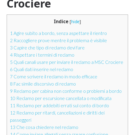
Crociere
Indice
[
hide
]
1
Agire subito a bordo, senza aspettare il rientro
2
Raccogliere prove mentre il problema è visibile
3
Capire che tipo di reclamo devi fare
4
Rispettare i termini di reclamo
5
Quali canali usare per inviare il reclamo a MSC Crociere
6
Quali dati inserire nel reclamo
7
Come scrivere il reclamo in modo efficace
8
Fac simile discorsivo di reclamo
9
Reclamo per cabina non conforme o problemi a bordo
10
Reclamo per escursione cancellata o modificata
11
Reclamo per addebiti errati sul conto di bordo
12
Reclamo per ritardi, cancellazioni e diritti dei
passeggeri
13
Che cosa chiedere nel reclamo
14
Come inviare allegati senza creare confusione